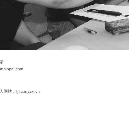
家
inpai.com
：lijifu.mysxl.cn